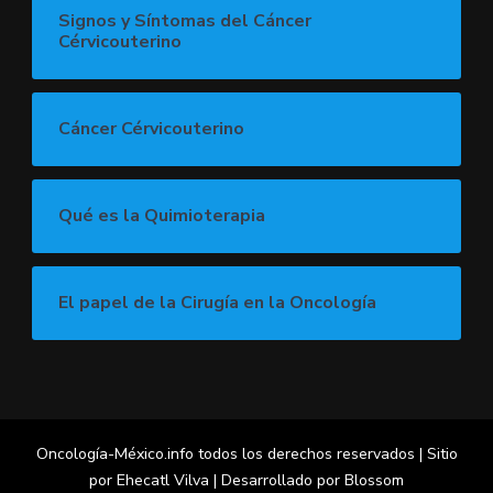
Signos y Síntomas del Cáncer
Cérvicouterino
Cáncer Cérvicouterino
Qué es la Quimioterapia
El papel de la Cirugía en la Oncología
Oncología-México.info todos los derechos reservados | Sitio
por Ehecatl
Vilva | Desarrollado por
Blossom