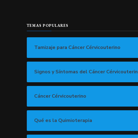
TEMAS POPULARES
Tamizaje para Cáncer Cérvicouterino
Signos y Síntomas del Cáncer Cérvicouteri
Cáncer Cérvicouterino
Qué es la Quimioterapia